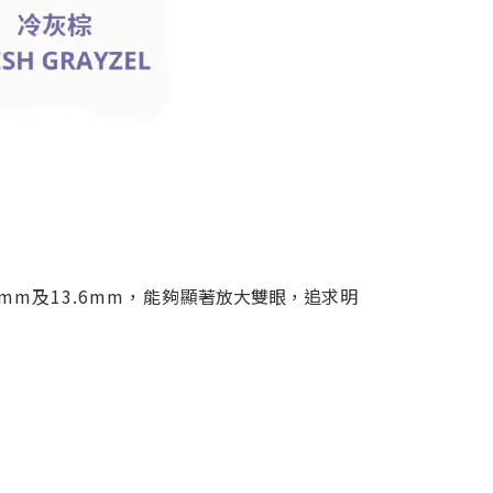
mm及13.6mm，能夠
顯著放大雙眼，追
求明