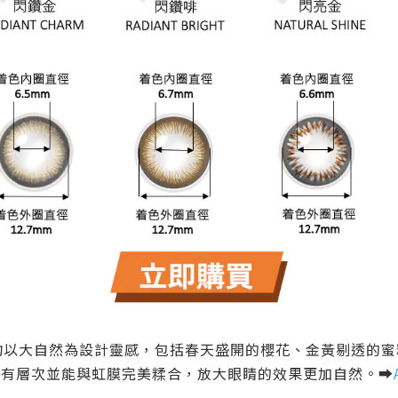
均以大自然為設計靈感，包括春天盛開的櫻花、金黃剔透的蜜
，更有層次並能與虹膜完美糅合，放大眼睛的效果更加自然。➡️