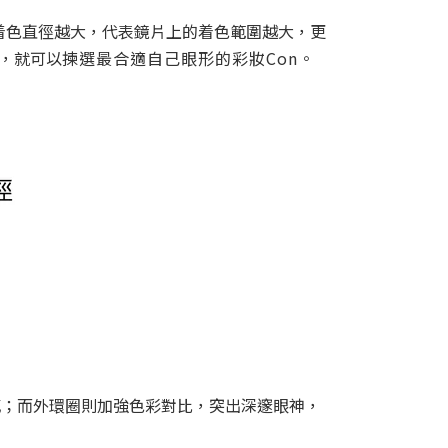
着色直徑越大，代表鏡片上的着色範圍越大，更
，就可以
揀選最合適自己眼形的彩妝Con。
然感；而外環圈則加強色彩對比，突出深邃眼神，