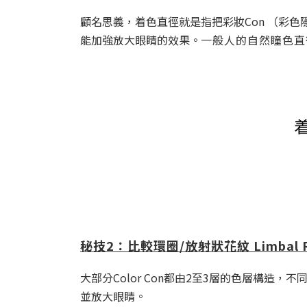
顧名思義，着色直徑就是指把彩妝Con （彩
能加強放大眼睛的效果。
一般人的自然瞳色直徑介
秘技
2：比較環圈/放射狀花紋 Limbal R
大部分Color Con都由2至3層的色層構
並放大眼睛。