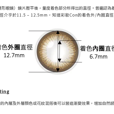
色隱形眼鏡）鏡片壓平後，量度着色部分所得出的直徑。普遍認為
乎於11.5 – 12.5mm，知道彩妝Con的着色外/內圈
直徑
ing
造，不同的內層及外層顏色或花紋混搭後可以營造漸變效果，增加自