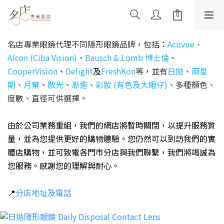
名店專業眼鏡代理不同隱形眼鏡品牌，包括：
Acuvue
、
Alcon (Ciba Vision)
、
Bausch & Lomb 博士倫
、
CooperVision
、
Delight
及
FreshKon
等，並有
日拋
、
兩星
期
、
月棄
、
散光
、
漸進
、
彩妝 (有色及大眼仔)
、多種顏色、
度數、直徑可供選擇。
由於公司業務重組，我們的網店將暫時關閉，以提升服務質
量，並為您提供更好的購物體驗。
您仍然可以到訪我們的實
體店購物，並可致電各門市分店與我們聯繫，我們將竭誠為
您服務。感謝您的理解與耐心。
📍
分店地址及電話