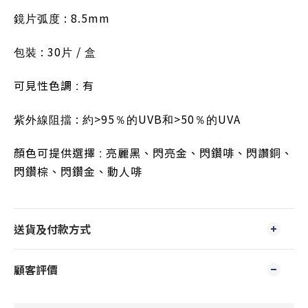
 : 8.5mm
鏡片弧度
 : 30
 / 
包裝
片
盒
可見性色調
有
 : 
 : 
>95
UVB
>50
UVA
紫外線阻擋
約
％的
和
％的
顏色可提供選擇
亮麗黑、閃亮金、閃鑽啡、閃讚銅、
 : 
閃鑽棕、閃鑽金、動人啡
送貨及付款方式
顧客評價