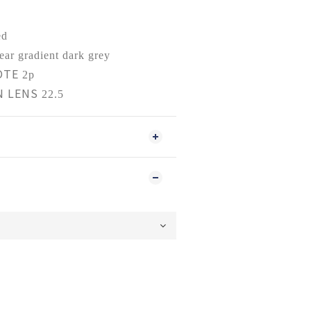
ed
lear gradient dark grey
OTE
2p
N LENS
22.5