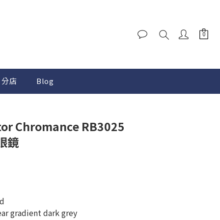
分店
Blog
tor Chromance RB3025
陽眼鏡
d
 gradient dark grey