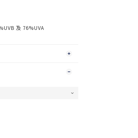
%UVB 及 76%UVA