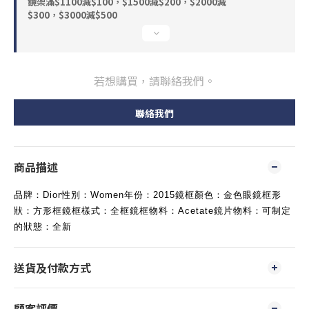
鏡架滿$1100減$100，$1500減$200，$2000減
$300，$3000減$500
若想購買，請聯絡我們。
聯絡我們
商品描述
品牌：Dior性別：Women年份：2015鏡框顏色：金色眼鏡框形
狀：方形框鏡框樣式：全框鏡框物料：Acetate鏡片物料：可制定
的狀態：全新
送貨及付款方式
顧客評價