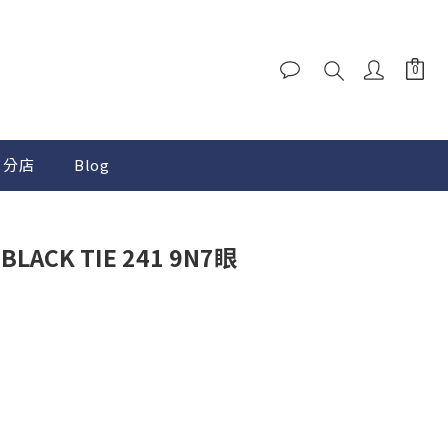
分店
Blog
BLACK TIE 241 9N7眼