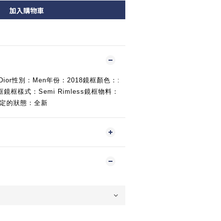
加入購物車
牌：Dior性別：Men年份：2018鏡框顏色：: 
框樣式：Semi Rimless鏡框物料：
可制定的狀態：全新