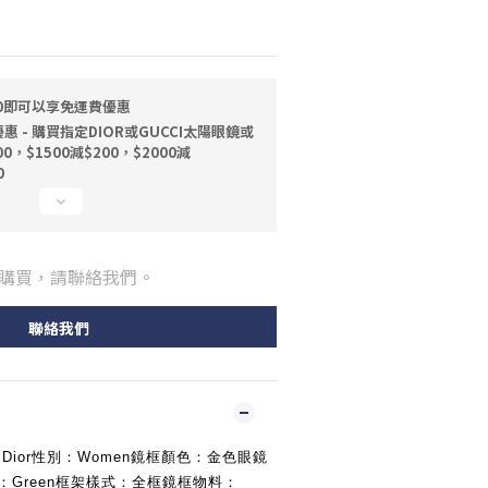
00即可以享免運費優惠
 - 購買指定DIOR或GUCCI太陽眼鏡或
0，$1500減$200，$2000減
0
購買，請聯絡我們。
聯絡我們
5品牌：Dior性別：Women鏡框顏色：金色眼鏡
色：Green框架樣式：全框鏡框物料：