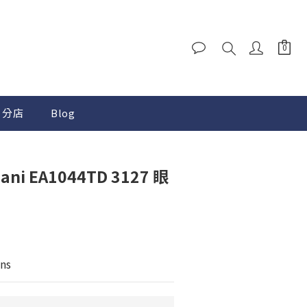
分店
Blog
ani EA1044TD 3127 眼
ns