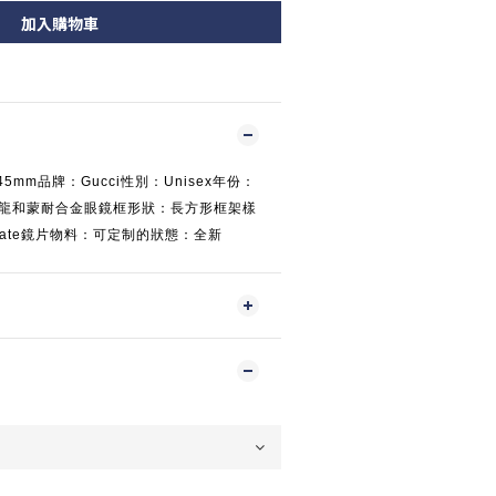
加入購物車
- 145mm品牌：Gucci性別：Unisex年份：
8 尼龍和蒙耐合金眼鏡框形狀：長方形框架樣
tate鏡片物料：可定制的狀態：全新