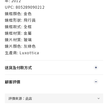
年: 2012
UPC: 805289090212
鏡框顏色: 金色
鏡框形狀: 飛行員
鏡框款式: 全框
鏡框材質: 金屬
鏡片材質: 玻璃
鏡片顏色: 灰綠色
生產商: Luxottica
送貨及付款方式
顧客評價