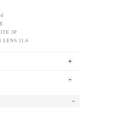
ed
E
OTE 3P
 LENS 11.6