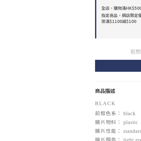
全店，購物滿HK$5
指定商品，網店限定優惠
架滿$1100減$100
若想
商品描述
BLACK
前框色系：
black
鏡片物料：
plastic
鏡片性能：
standar
鏡片顏色：
light g