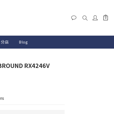
分店
Blog
BROUND RX4246V
ns