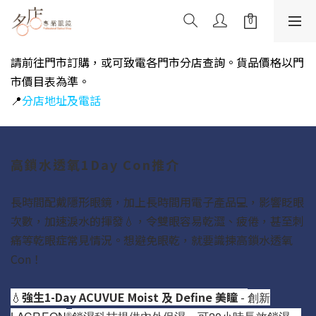
請前往門市訂購，或可致電各門市分店查詢
。貨品價格以門
市價目表為準。
📍
分店地址及電話
高鎖水透氧1Day Con推介
長時間配戴隱形眼鏡，加上長時間用電子產品💻，影響眨眼
次數，加速淚水的揮發💧，令雙眼容易乾澀、疲倦，甚至刺
痛等乾眼症常見情況。想避免眼乾，就要識揀高鎖水透氧
Con！
💧
強生1-Day ACUVUE Moist 及 Define 美瞳
-
創新
®