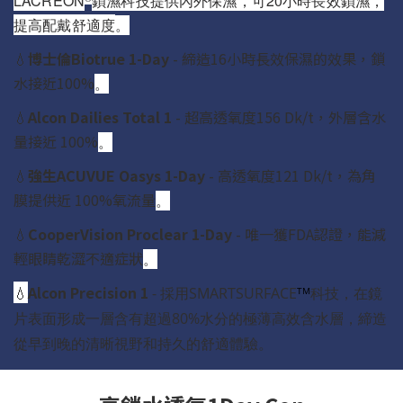
LACREON
鎖濕科技提供內外保濕，可20小時長效鎖濕，
提高配戴舒適度
。
💧
博士倫Biotrue 1-Day
- 締造16小時長效保濕的效果，鎖
水接近100%
。
💧
Alcon Dailies Total 1
- 超高透氧度156 Dk/t，外層含水
量接近 100%
。
💧
強生ACUVUE Oasys 1-Day
- 高透氧度121 Dk/t，為角
膜提供近 100%氧流量
。
💧
CooperVision Proclear 1-Day
- 唯一獲FDA認證，能減
輕眼睛乾澀不適症狀
。
💧
Alcon Precision 1
- 採用SMARTSURFACE
科技，在鏡
TM
片表面形成一層含有超過80%水分
的極薄高效含水層，締造
從早到晚的清晰視野
和持久的舒適體驗
。