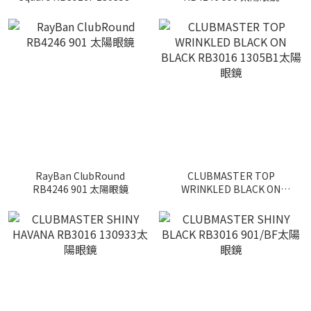
陽眼鏡
RayBan ClubRound
CLUBMASTER TOP
RB4246 901 太陽眼鏡
WRINKLED BLACK ON
BLACK RB3016 1305B1太
陽眼鏡