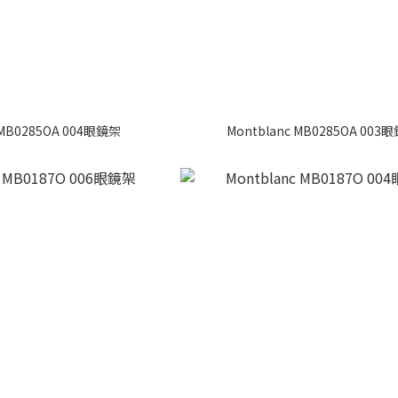
 MB0285OA 004眼鏡架
Montblanc MB0285OA 003