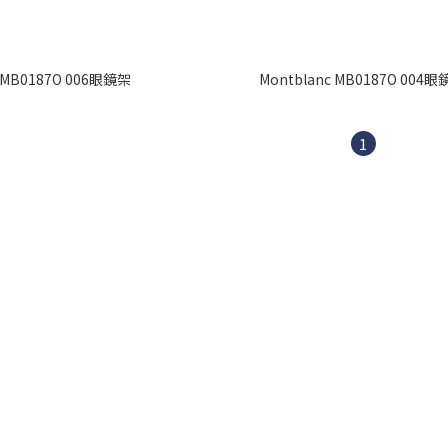
c MB0187O 006眼鏡架
Montblanc MB0187O 004
1