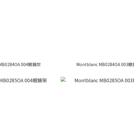
 MB0284OA 004眼鏡架
Montblanc MB0284OA 003